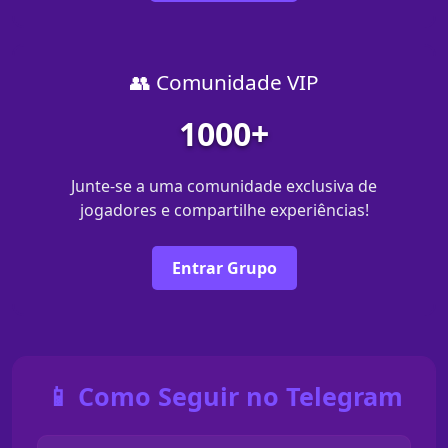
👥 Comunidade VIP
1000+
Junte-se a uma comunidade exclusiva de
jogadores e compartilhe experiências!
Entrar Grupo
📱 Como Seguir no Telegram