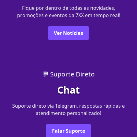
Fique por dentro de todas as novidades,
promoções e eventos da 7XX em tempo real!
Ver Notícias
💬 Suporte Direto
Chat
Suporte direto via Telegram, respostas rápidas e
atendimento personalizado!
Falar Suporte