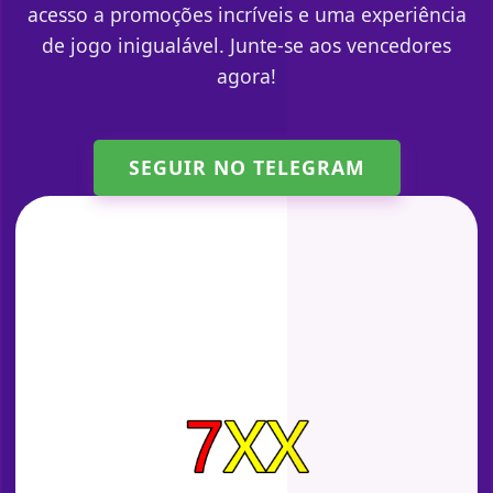
acesso a promoções incríveis e uma experiência
de jogo inigualável. Junte-se aos vencedores
agora!
SEGUIR NO TELEGRAM