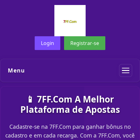
Login
Registrar-se
Menu
📱 7FF.Com A Melhor
Plataforma de Apostas
Cadastre-se na 7FF.Com para ganhar bônus no
cadastro e em cada recarga. Com a 7FF.Com, você