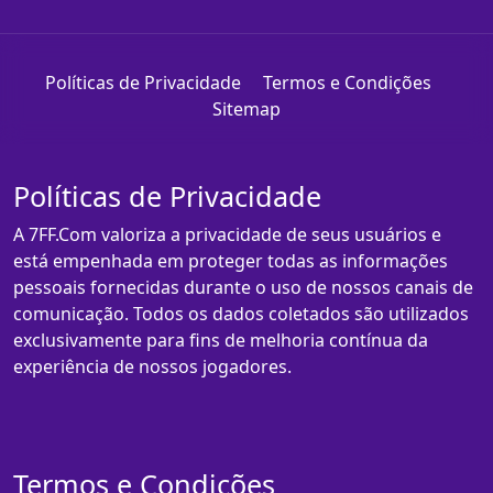
Políticas de Privacidade
Termos e Condições
Sitemap
Políticas de Privacidade
A 7FF.Com valoriza a privacidade de seus usuários e
está empenhada em proteger todas as informações
pessoais fornecidas durante o uso de nossos canais de
comunicação. Todos os dados coletados são utilizados
exclusivamente para fins de melhoria contínua da
experiência de nossos jogadores.
Termos e Condições