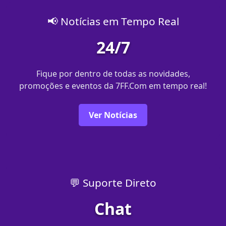
📢 Notícias em Tempo Real
24/7
Fique por dentro de todas as novidades,
promoções e eventos da 7FF.Com em tempo real!
Ver Notícias
💬 Suporte Direto
Chat