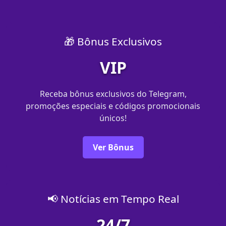
🎁 Bônus Exclusivos
VIP
Receba bônus exclusivos do Telegram,
promoções especiais e códigos promocionais
únicos!
Ver Bônus
📢 Notícias em Tempo Real
24/7