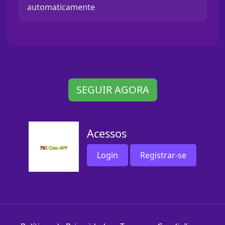
automaticamente
SEGUIR AGORA
Acessos
Login
Registrar-se