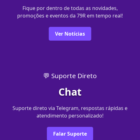
Fique por dentro de todas as novidades,
promoções e eventos da 79R em tempo real!
Ver Notícias
💬 Suporte Direto
Chat
Suporte direto via Telegram, respostas rápidas e
atendimento personalizado!
Falar Suporte