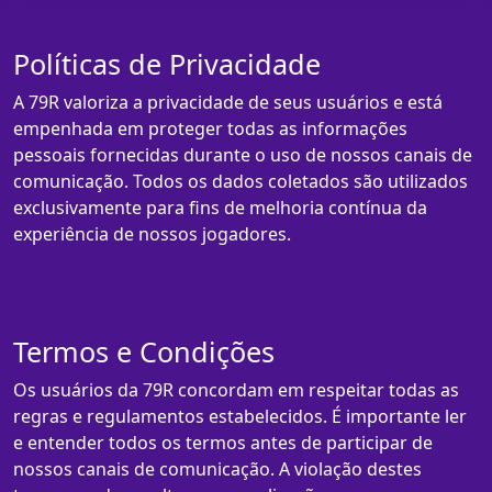
Políticas de Privacidade
A 79R valoriza a privacidade de seus usuários e está
empenhada em proteger todas as informações
pessoais fornecidas durante o uso de nossos canais de
comunicação. Todos os dados coletados são utilizados
exclusivamente para fins de melhoria contínua da
experiência de nossos jogadores.
Termos e Condições
Os usuários da 79R concordam em respeitar todas as
regras e regulamentos estabelecidos. É importante ler
e entender todos os termos antes de participar de
nossos canais de comunicação. A violação destes