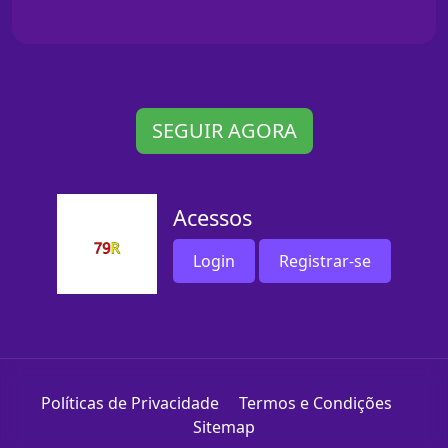
SEGUIR AGORA
Acessos
Login
Registrar-se
Políticas de Privacidade
Termos e Condições
Sitemap