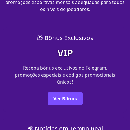
promoções esportivas mensais adequadas para todos
os níveis de jogadores.
🎁 Bônus Exclusivos
VIP
Receba bônus exclusivos do Telegram,
promoções especiais e códigos promocionais
únicos!
Ver Bônus
📢 Notícias em Tempo Real