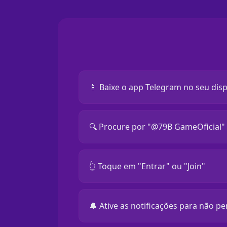
📱 Baixe o app Telegram no seu disp
🔍 Procure por "@79B GameOficial"
👆 Toque em "Entrar" ou "Join"
🔔 Ative as notificações para não p