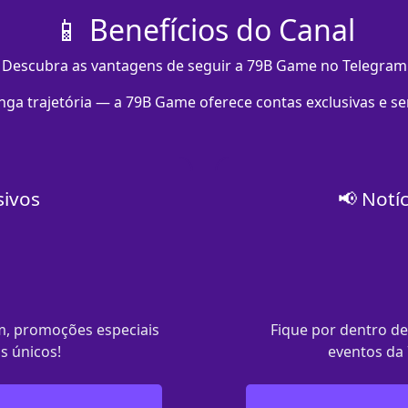
📱 Benefícios do Canal
Descubra as vantagens de seguir a 79B Game no Telegram
ga trajetória — a 79B Game oferece contas exclusivas e se
sivos
📢 Notí
m, promoções especiais
Fique por dentro d
s únicos!
eventos da