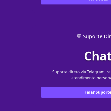
💬 Suporte Di
Cha
Suporte direto via Telegram, r
atendimento persona
Falar Suport