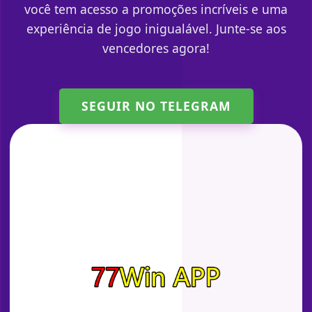
você tem acesso a promoções incríveis e uma
experiência de jogo inigualável. Junte-se aos
vencedores agora!
SEGUIR NO TELEGRAM