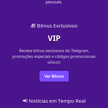
pessoais.
🎁 Bônus Exclusivos
VIP
Receba bônus exclusivos do Telegram,
promoções especiais e códigos promocionais
únicos!
Ver Bônus
📢 Notícias em Tempo Real