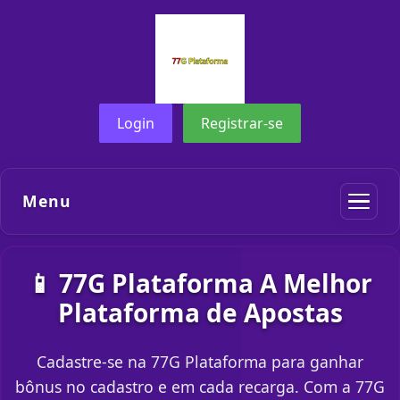
Login
Registrar-se
Menu
📱 77G Plataforma A Melhor
Plataforma de Apostas
Cadastre-se na 77G Plataforma para ganhar
bônus no cadastro e em cada recarga. Com a 77G