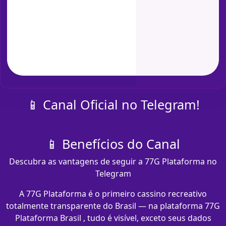
📱 Canal Oficial no Telegram!
📱 Benefícios do Canal
Descubra as vantagens de seguir a 77G Plataforma no
Telegram
A 77G Plataforma é o primeiro cassino recreativo
totalmente transparente do Brasil — na plataforma 77G
Plataforma Brasil , tudo é visível, exceto seus dados