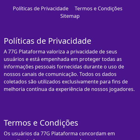
Políticas de Privacidade
Termos e Condições
Sitemap
Políticas de Privacidade
A 77G Plataforma valoriza a privacidade de seus
usuários e está empenhada em proteger todas as
informações pessoais fornecidas durante o uso de
nossos canais de comunicação. Todos os dados
coletados são utilizados exclusivamente para fins de
melhoria contínua da experiência de nossos jogadores.
Termos e Condições
Os usuários da 77G Plataforma concordam em