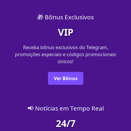
🎁 Bônus Exclusivos
VIP
Receba bônus exclusivos do Telegram,
promoções especiais e códigos promocionais
únicos!
Ver Bônus
📢 Notícias em Tempo Real
24/7