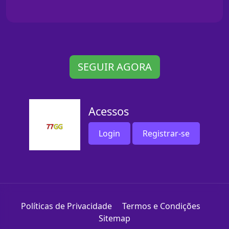
SEGUIR AGORA
Acessos
Login
Registrar-se
Políticas de Privacidade
Termos e Condições
Sitemap