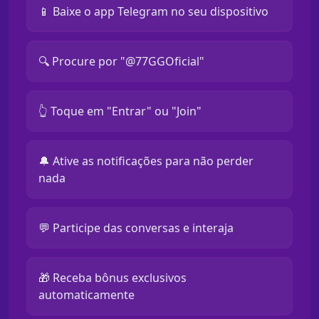
📱 Baixe o app Telegram no seu dispositivo
🔍 Procure por "@77GGOficial"
👆 Toque em "Entrar" ou "Join"
🔔 Ative as notificações para não perder
nada
💬 Participe das conversas e interaja
🎁 Receba bônus exclusivos
automaticamente