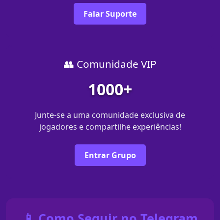
Falar Suporte
👥 Comunidade VIP
1000+
Junte-se a uma comunidade exclusiva de
jogadores e compartilhe experiências!
Entrar Grupo
📱 Como Seguir no Telegram