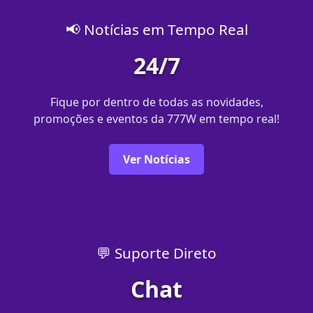
📢 Notícias em Tempo Real
24/7
Fique por dentro de todas as novidades,
promoções e eventos da 777W em tempo real!
Ver Notícias
💬 Suporte Direto
Chat