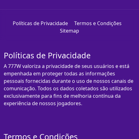
Políticas de Privacidade
Termos e Condições
Sitemap
Políticas de Privacidade
A 777W valoriza a privacidade de seus usuários e está
empenhada em proteger todas as informações
pessoais fornecidas durante o uso de nossos canais de
comunicação. Todos os dados coletados são utilizados
exclusivamente para fins de melhoria contínua da
experiência de nossos jogadores.
Termos e Condições