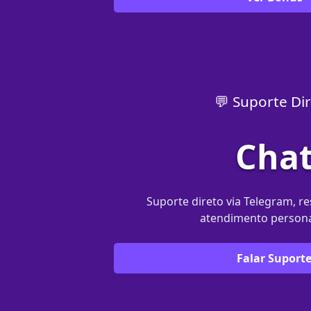
💬 Suporte Di
Cha
Suporte direto via Telegram, r
atendimento persona
Falar Suport