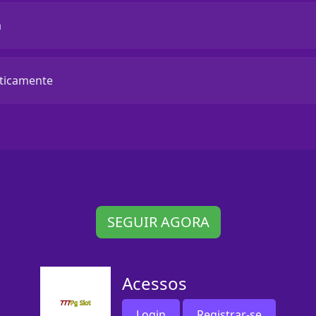
a
aticamente
SEGUIR AGORA
Acessos
Login
Registrar-se