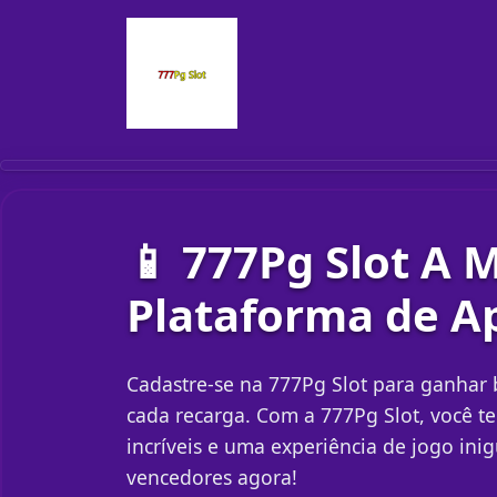
📱 777Pg Slot A 
Plataforma de A
Cadastre-se na 777Pg Slot para ganhar
cada recarga. Com a 777Pg Slot, você 
incríveis e uma experiência de jogo inig
vencedores agora!