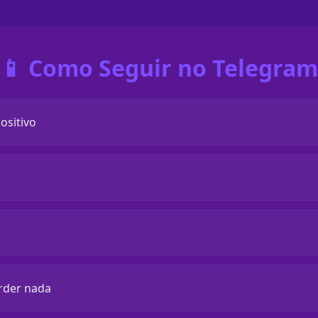
📱 Como Seguir no Telegram
ositivo
erder nada