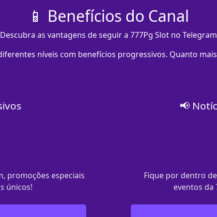
📱 Benefícios do Canal
Descubra as vantagens de seguir a 777Pg Slot no Telegram
iferentes níveis com benefícios progressivos. Quanto mais 
sivos
📢 Notí
m, promoções especiais
Fique por dentro d
s únicos!
eventos da 