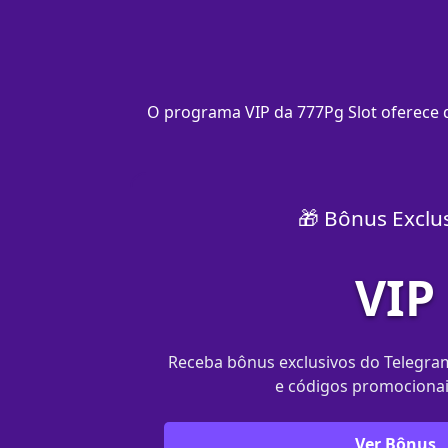
O programa VIP da 777Pg Slot oferece d
🎁 Bônus Exclu
VIP
Receba bônus exclusivos do Telegra
e códigos promocionai
Ver Bônus