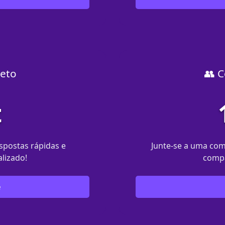
reto
👥 
t
espostas rápidas e
Junte-se a uma com
lizado!
compa
e