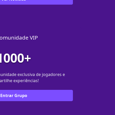
Comunidade VIP
1000+
unidade exclusiva de jogadores e
rtilhe experiências!
Entrar Grupo