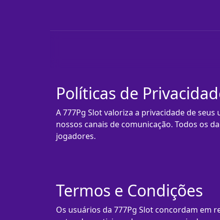
Políticas de Privacida
A 777Pg Slot valoriza a privacidade de seu
nossos canais de comunicação. Todos os dad
jogadores.
Termos e Condições
Os usuários da 777Pg Slot concordam em res