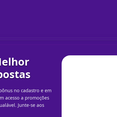
Melhor
postas
 bônus no cadastro e em
tem acesso a promoções
ualável. Junte-se aos