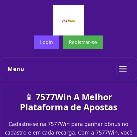
Login
Registrar-se
Menu
📱 7577Win A Melhor
Plataforma de Apostas
Cadastre-se na 7577Win para ganhar bônus no
cadastro e em cada recarga. Com a 7577Win, você