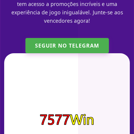
tem acesso a promoções incríveis e uma
experiência de jogo inigualável. Junte-se aos
vencedores agora!
SEGUIR NO TELEGRAM