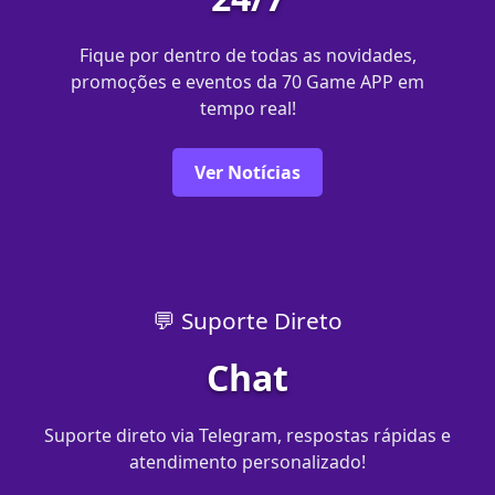
Fique por dentro de todas as novidades,
promoções e eventos da 70 Game APP em
tempo real!
Ver Notícias
💬 Suporte Direto
Chat
Suporte direto via Telegram, respostas rápidas e
atendimento personalizado!