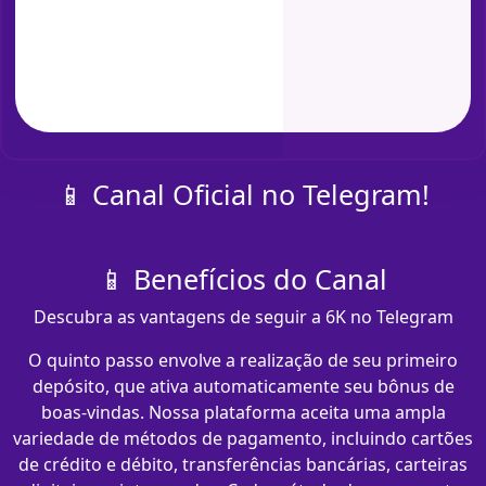
📱 Canal Oficial no Telegram!
📱 Benefícios do Canal
Descubra as vantagens de seguir a 6K no Telegram
O quinto passo envolve a realização de seu primeiro
depósito, que ativa automaticamente seu bônus de
boas-vindas. Nossa plataforma aceita uma ampla
variedade de métodos de pagamento, incluindo cartões
de crédito e débito, transferências bancárias, carteiras