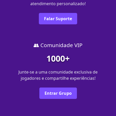
atendimento personalizado!
Falar Suporte
👥 Comunidade VIP
1000+
Junte-se a uma comunidade exclusiva de
jogadores e compartilhe experiências!
Entrar Grupo