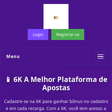
Login
Registrar-se
Menu
📱 6K A Melhor Plataforma de
Apostas
Cadastre-se na 6K para ganhar bônus no cadastro
e em cada recarga. Com a 6K, você tem acesso a