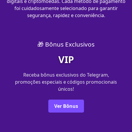
digitais e criptomoedas. Cada método de pagamento
foi cuidadosamente selecionado para garantir
segurança, rapidez e conveniência.
🎁 Bônus Exclusivos
VIP
Receba bônus exclusivos do Telegram,
promoções especiais e códigos promocionais
únicos!
Ver Bônus