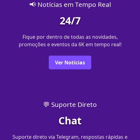
📢 Notícias em Tempo Real
24/7
Fique por dentro de todas as novidades,
promoções e eventos da 6K em tempo real!
Ver Notícias
💬 Suporte Direto
Chat
Suporte direto via Telegram, respostas rápidas e