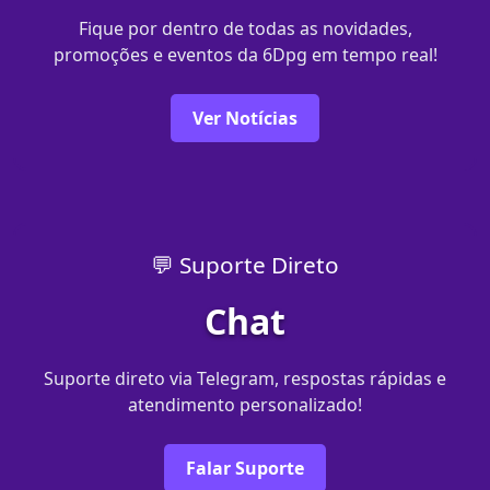
Fique por dentro de todas as novidades,
promoções e eventos da 6Dpg em tempo real!
Ver Notícias
💬 Suporte Direto
Chat
Suporte direto via Telegram, respostas rápidas e
atendimento personalizado!
Falar Suporte