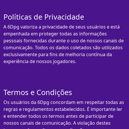
Políticas de Privacidade
A 6Dpg valoriza a privacidade de seus usuários e está
empenhada em proteger todas as informações
pessoais fornecidas durante o uso de nossos canais de
comunicação. Todos os dados coletados são utilizados
exclusivamente para fins de melhoria contínua da
experiência de nossos jogadores.
Termos e Condições
Os usuários da 6Dpg concordam em respeitar todas as
regras e regulamentos estabelecidos. É importante ler
e entender todos os termos antes de participar de
nossos canais de comunicação. A violação destes