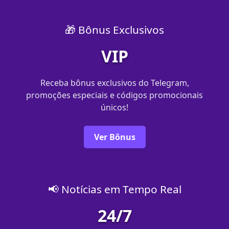
🎁 Bônus Exclusivos
VIP
Receba bônus exclusivos do Telegram,
promoções especiais e códigos promocionais
únicos!
Ver Bônus
📢 Notícias em Tempo Real
24/7