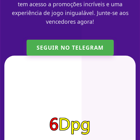
tem acesso a promoções incríveis e uma
experiência de jogo inigualável. Junte-se aos
vencedores agora!
SEGUIR NO TELEGRAM