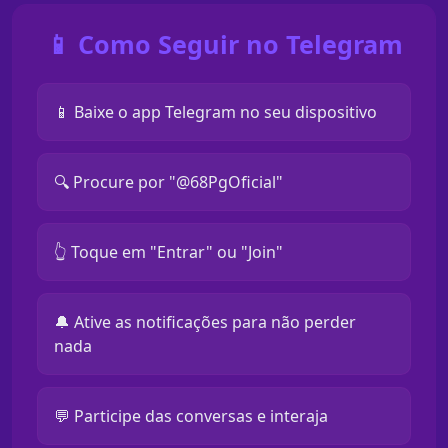
📱 Como Seguir no Telegram
📱 Baixe o app Telegram no seu dispositivo
🔍 Procure por "@68PgOficial"
👆 Toque em "Entrar" ou "Join"
🔔 Ative as notificações para não perder
nada
💬 Participe das conversas e interaja