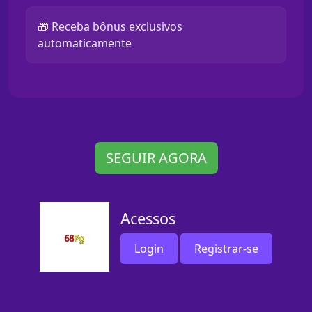
🎁 Receba bônus exclusivos
automaticamente
SEGUIR AGORA
Acessos
Login
Registrar-se