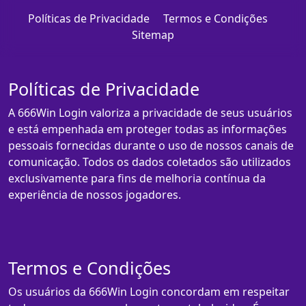
Políticas de Privacidade
Termos e Condições
Sitemap
Políticas de Privacidade
A 666Win Login valoriza a privacidade de seus usuários
e está empenhada em proteger todas as informações
pessoais fornecidas durante o uso de nossos canais de
comunicação. Todos os dados coletados são utilizados
exclusivamente para fins de melhoria contínua da
experiência de nossos jogadores.
Termos e Condições
Os usuários da 666Win Login concordam em respeitar