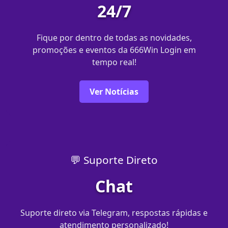
24/7
Fique por dentro de todas as novidades,
promoções e eventos da 666Win Login em
tempo real!
Ver Notícias
💬 Suporte Direto
Chat
Suporte direto via Telegram, respostas rápidas e
atendimento personalizado!