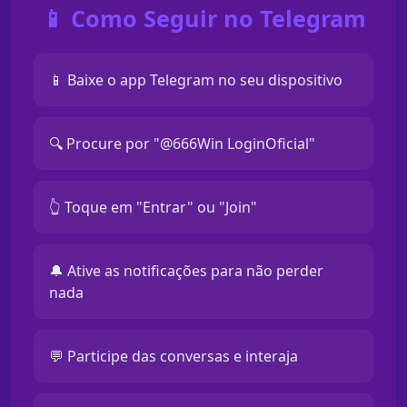
📱 Como Seguir no Telegram
📱 Baixe o app Telegram no seu dispositivo
🔍 Procure por "@666Win LoginOficial"
👆 Toque em "Entrar" ou "Join"
🔔 Ative as notificações para não perder
nada
💬 Participe das conversas e interaja