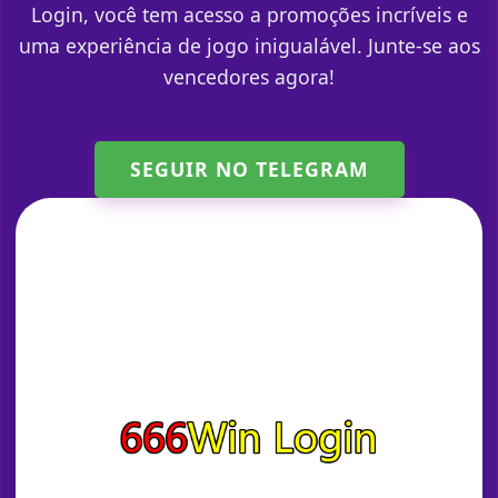
Login, você tem acesso a promoções incríveis e
uma experiência de jogo inigualável. Junte-se aos
vencedores agora!
SEGUIR NO TELEGRAM