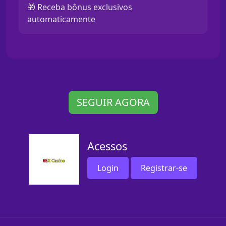
🎁 Receba bônus exclusivos
automaticamente
SEGUIR AGORA
Acessos
Login
Registrar-se