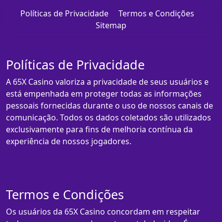
Políticas de Privacidade
Termos e Condições
Sitemap
Políticas de Privacidade
A 65X Casino valoriza a privacidade de seus usuários e
está empenhada em proteger todas as informações
pessoais fornecidas durante o uso de nossos canais de
comunicação. Todos os dados coletados são utilizados
exclusivamente para fins de melhoria contínua da
experiência de nossos jogadores.
Termos e Condições
Os usuários da 65X Casino concordam em respeitar