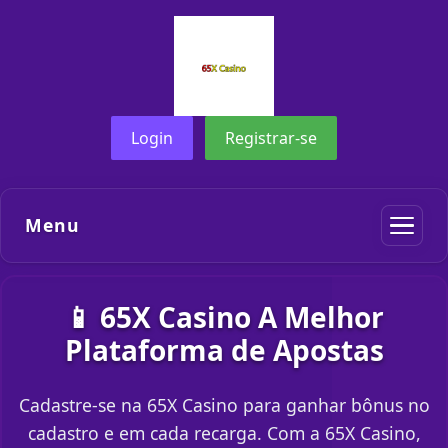
Login
Registrar-se
Menu
📱 65X Casino A Melhor
Plataforma de Apostas
Cadastre-se na 65X Casino para ganhar bônus no
cadastro e em cada recarga. Com a 65X Casino,