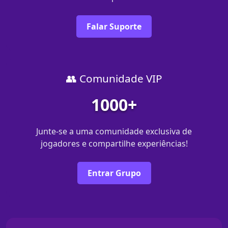
Falar Suporte
👥 Comunidade VIP
1000+
Junte-se a uma comunidade exclusiva de
jogadores e compartilhe experiências!
Entrar Grupo