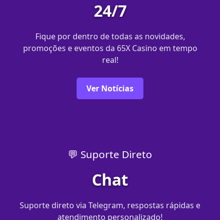
24/7
Fique por dentro de todas as novidades,
promoções e eventos da 65X Casino em tempo
real!
Ver Notícias
💬 Suporte Direto
Chat
Suporte direto via Telegram, respostas rápidas e
atendimento personalizado!