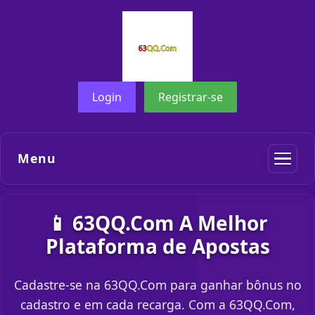
Login
Registrar-se
Menu
📱 63QQ.Com A Melhor
Plataforma de Apostas
Cadastre-se na 63QQ.Com para ganhar bônus no
cadastro e em cada recarga. Com a 63QQ.Com,