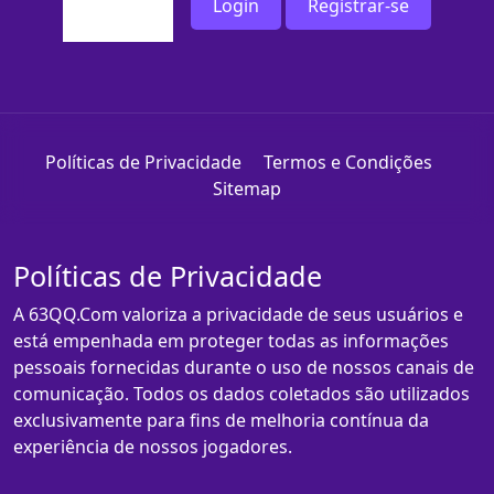
Login
Registrar-se
Políticas de Privacidade
Termos e Condições
Sitemap
Políticas de Privacidade
A 63QQ.Com valoriza a privacidade de seus usuários e
está empenhada em proteger todas as informações
pessoais fornecidas durante o uso de nossos canais de
comunicação. Todos os dados coletados são utilizados
exclusivamente para fins de melhoria contínua da
experiência de nossos jogadores.