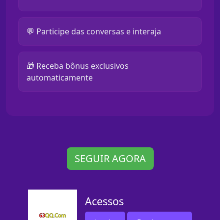
💬 Participe das conversas e interaja
🎁 Receba bônus exclusivos
automaticamente
SEGUIR AGORA
Acessos