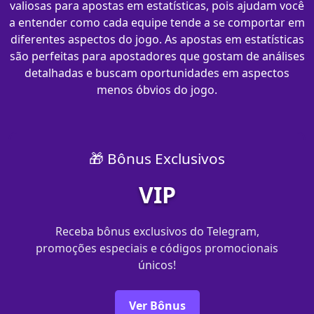
valiosas para apostas em estatísticas, pois ajudam você
a entender como cada equipe tende a se comportar em
diferentes aspectos do jogo. As apostas em estatísticas
são perfeitas para apostadores que gostam de análises
detalhadas e buscam oportunidades em aspectos
menos óbvios do jogo.
🎁 Bônus Exclusivos
VIP
Receba bônus exclusivos do Telegram,
promoções especiais e códigos promocionais
únicos!
Ver Bônus