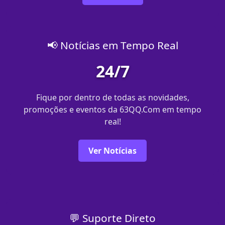
📢 Notícias em Tempo Real
24/7
Fique por dentro de todas as novidades,
promoções e eventos da 63QQ.Com em tempo
real!
Ver Notícias
💬 Suporte Direto