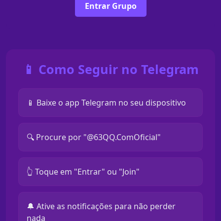
Entrar Grupo
📱 Como Seguir no Telegram
📱 Baixe o app Telegram no seu dispositivo
🔍 Procure por "@63QQ.ComOficial"
👆 Toque em "Entrar" ou "Join"
🔔 Ative as notificações para não perder
nada