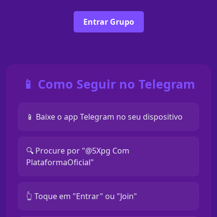
Entrar Grupo
📱 Como Seguir no Telegram
📱 Baixe o app Telegram no seu dispositivo
🔍 Procure por "@5Xpg Com
PlataformaOficial"
👆 Toque em "Entrar" ou "Join"