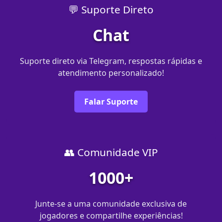
💬 Suporte Direto
Chat
Suporte direto via Telegram, respostas rápidas e
atendimento personalizado!
Falar Suporte
👥 Comunidade VIP
1000+
Junte-se a uma comunidade exclusiva de
jogadores e compartilhe experiências!