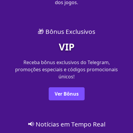
dos jogos.
🎁 Bônus Exclusivos
VIP
Receba bônus exclusivos do Telegram,
promoções especiais e códigos promocionais
únicos!
Ver Bônus
📢 Notícias em Tempo Real