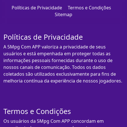
Políticas de Privacidade
Termos e Condições
Sitemap
Políticas de Privacidade
A 5Mpg Com APP valoriza a privacidade de seus
usuários e está empenhada em proteger todas as
informações pessoais fornecidas durante o uso de
nossos canais de comunicação. Todos os dados
coletados são utilizados exclusivamente para fins de
melhoria contínua da experiência de nossos jogadores.
Termos e Condições
Os usuários da 5Mpg Com APP concordam em