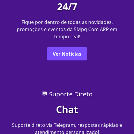
24/7
Fique por dentro de todas as novidades,
promoções e eventos da 5Mpg Com APP em
tempo real!
Ver Notícias
💬 Suporte Direto
Chat
Suporte direto via Telegram, respostas rápidas e
atendimento personalizado!