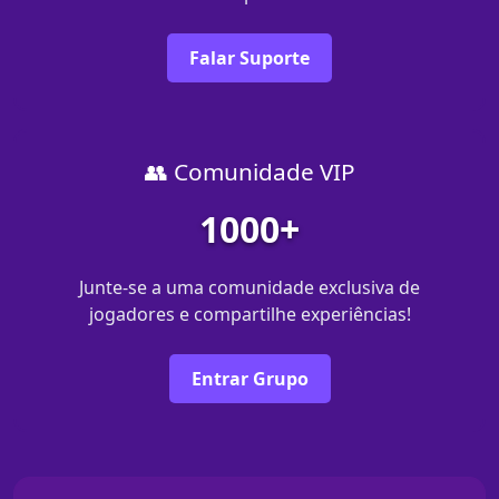
Falar Suporte
👥 Comunidade VIP
1000+
Junte-se a uma comunidade exclusiva de
jogadores e compartilhe experiências!
Entrar Grupo