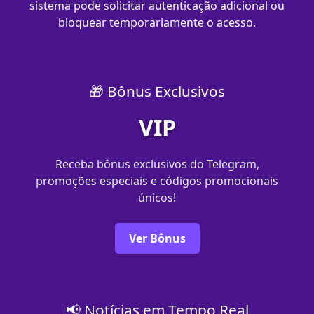
sistema pode solicitar autenticação adicional ou
bloquear temporariamente o acesso.
🎁 Bônus Exclusivos
VIP
Receba bônus exclusivos do Telegram,
promoções especiais e códigos promocionais
únicos!
Ver Bônus
📢 Notícias em Tempo Real