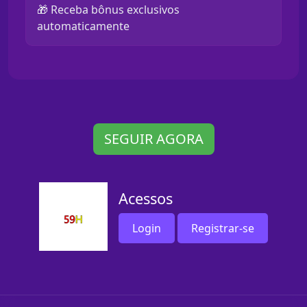
🎁 Receba bônus exclusivos
automaticamente
SEGUIR AGORA
Acessos
Login
Registrar-se