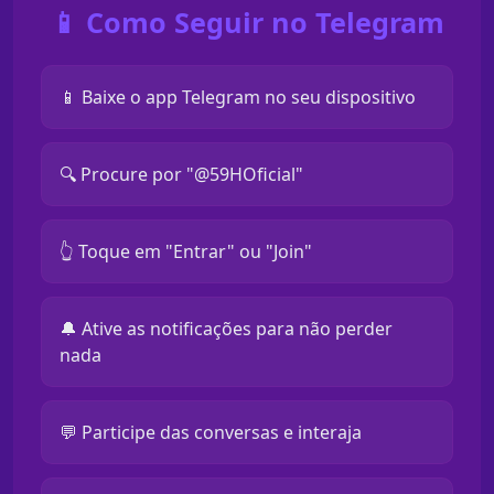
📱 Como Seguir no Telegram
📱 Baixe o app Telegram no seu dispositivo
🔍 Procure por "@59HOficial"
👆 Toque em "Entrar" ou "Join"
🔔 Ative as notificações para não perder
nada
💬 Participe das conversas e interaja