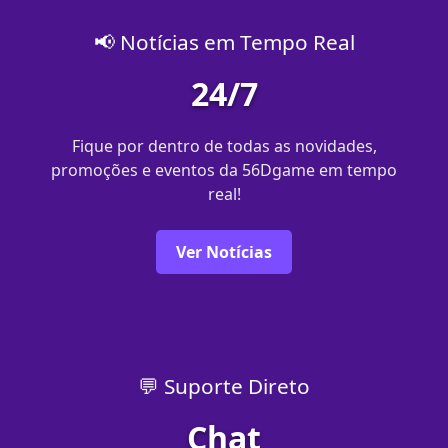
📢 Notícias em Tempo Real
24/7
Fique por dentro de todas as novidades,
promoções e eventos da 56Dgame em tempo
real!
Ver Notícias
💬 Suporte Direto
Chat