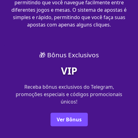
permitindo que você navegue facilmente entre
diferentes jogos e mesas. O sistema de apostas é
simples e rápido, permitindo que você faça suas
apostas com apenas alguns cliques.
🎁 Bônus Exclusivos
VIP
Receba bônus exclusivos do Telegram,
promoções especiais e códigos promocionais
únicos!
Ver Bônus