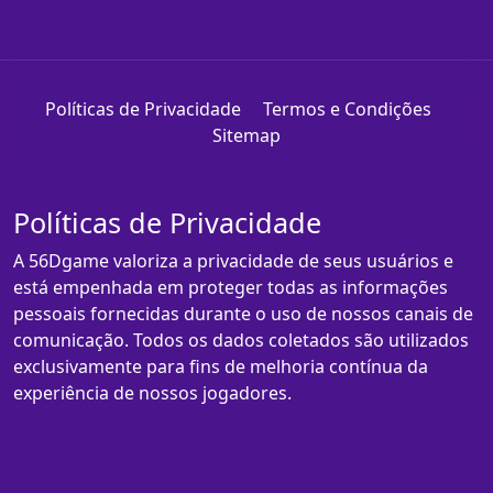
Políticas de Privacidade
Termos e Condições
Sitemap
Políticas de Privacidade
A 56Dgame valoriza a privacidade de seus usuários e
está empenhada em proteger todas as informações
pessoais fornecidas durante o uso de nossos canais de
comunicação. Todos os dados coletados são utilizados
exclusivamente para fins de melhoria contínua da
experiência de nossos jogadores.