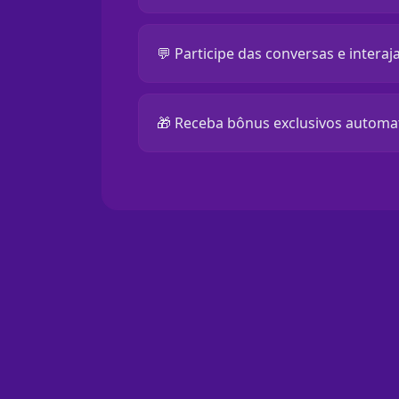
💬 Participe das conversas e interaj
🎁 Receba bônus exclusivos autom