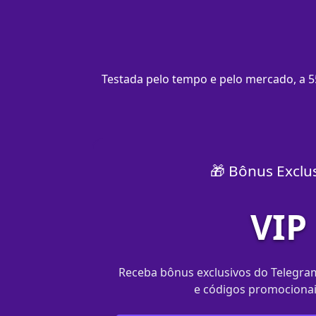
Testada pelo tempo e pelo mercado, a 
🎁 Bônus Exclu
VIP
Receba bônus exclusivos do Telegra
e códigos promocionai