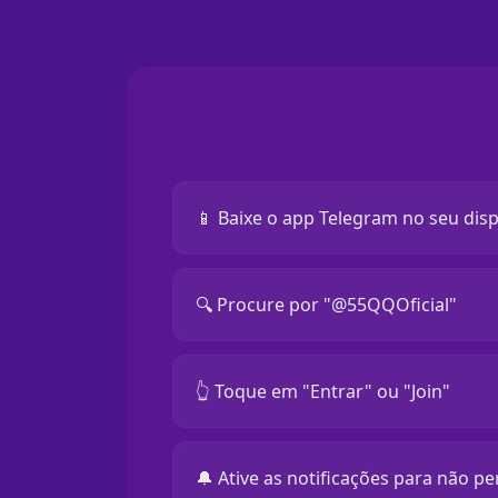
📱 Baixe o app Telegram no seu disp
🔍 Procure por "@55QQOficial"
👆 Toque em "Entrar" ou "Join"
🔔 Ative as notificações para não p