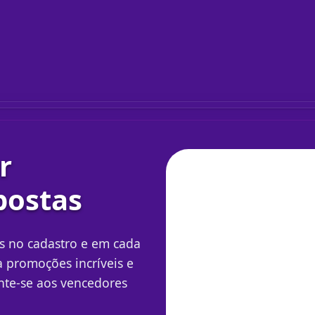
r
postas
s no cadastro e em cada
 promoções incríveis e
unte-se aos vencedores