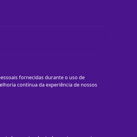
essoais fornecidas durante o uso de
elhoria contínua da experiência de nossos