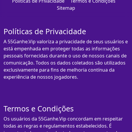
Políticas de Privacidade
Termos e Condições
Sitemap
Políticas de Privacidade
A 55Ganhe.Vip valoriza a privacidade de seus usuários e
está empenhada em proteger todas as informações
pessoais fornecidas durante o uso de nossos canais de
comunicação. Todos os dados coletados são utilizados
exclusivamente para fins de melhoria contínua da
experiência de nossos jogadores.
Termos e Condições
Os usuários da 55Ganhe.Vip concordam em respeitar
todas as regras e regulamentos estabelecidos. É