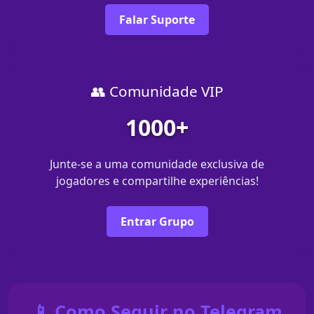
Falar Suporte
👥 Comunidade VIP
1000+
Junte-se a uma comunidade exclusiva de
jogadores e compartilhe experiências!
Entrar Grupo
📱 Como Seguir no Telegram