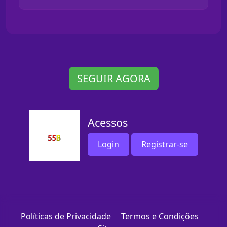
SEGUIR AGORA
Acessos
Login
Registrar-se
Políticas de Privacidade
Termos e Condições