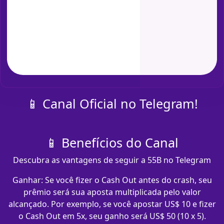
📱 Canal Oficial no Telegram!
📱 Benefícios do Canal
Descubra as vantagens de seguir a 55B no Telegram
Ganhar: Se você fizer o Cash Out antes do crash, seu
prêmio será sua aposta multiplicada pelo valor
alcançado. Por exemplo, se você apostar US$ 10 e fizer
o Cash Out em 5x, seu ganho será US$ 50 (10 x 5).