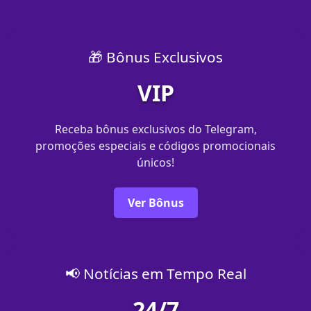
🎁 Bônus Exclusivos
VIP
Receba bônus exclusivos do Telegram,
promoções especiais e códigos promocionais
únicos!
Ver Bônus
📢 Notícias em Tempo Real
24/7