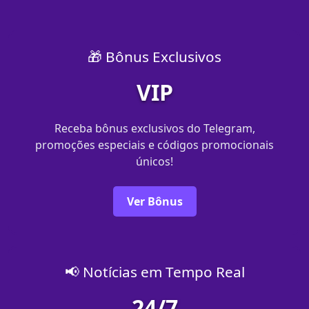
🎁 Bônus Exclusivos
VIP
Receba bônus exclusivos do Telegram,
promoções especiais e códigos promocionais
únicos!
Ver Bônus
📢 Notícias em Tempo Real
24/7