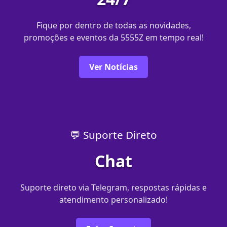
Fique por dentro de todas as novidades,
promoções e eventos da 5555Z em tempo real!
Ver Notícias
💬 Suporte Direto
Chat
Suporte direto via Telegram, respostas rápidas e
atendimento personalizado!