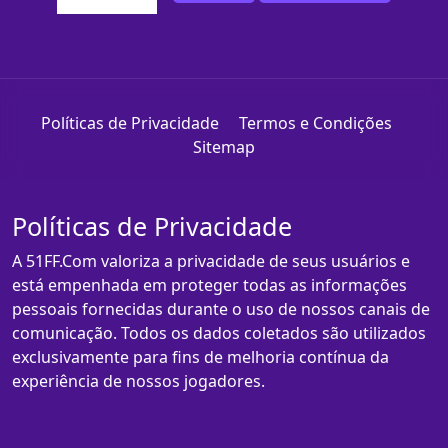
Políticas de Privacidade
Termos e Condições
Sitemap
Políticas de Privacidade
A 51FF.Com valoriza a privacidade de seus usuários e
está empenhada em proteger todas as informações
pessoais fornecidas durante o uso de nossos canais de
comunicação. Todos os dados coletados são utilizados
exclusivamente para fins de melhoria contínua da
experiência de nossos jogadores.