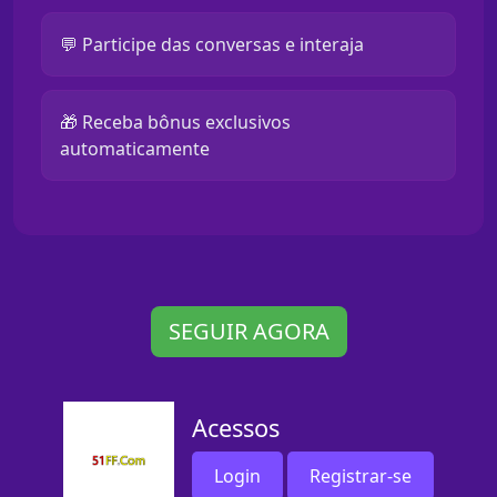
💬 Participe das conversas e interaja
🎁 Receba bônus exclusivos
automaticamente
SEGUIR AGORA
Acessos
Login
Registrar-se