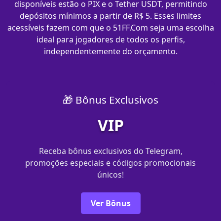
disponíveis estão o PIX e o Tether USDT, permitindo
depósitos mínimos a partir de R$ 5. Esses limites
acessíveis fazem com que o 51FF.Com seja uma escolha
ideal para jogadores de todos os perfis,
independentemente do orçamento.
🎁 Bônus Exclusivos
VIP
Receba bônus exclusivos do Telegram,
promoções especiais e códigos promocionais
únicos!
Ver Bônus