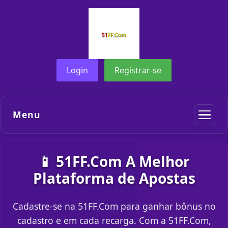
Login
Registrar-se
Menu
📱 51FF.Com A Melhor
Plataforma de Apostas
Cadastre-se na 51FF.Com para ganhar bônus no
cadastro e em cada recarga. Com a 51FF.Com,