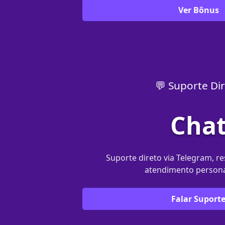
Ver Bônus
💬 Suporte Di
Cha
Suporte direto via Telegram, r
atendimento persona
Falar Suport