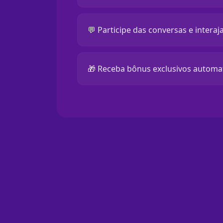
💬 Participe das conversas e interaj
🎁 Receba bônus exclusivos autom