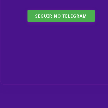
SEGUIR NO TELEGRAM