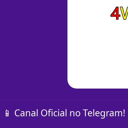
📱 Canal Oficial no Telegram!