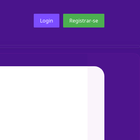
Login
Registrar-se