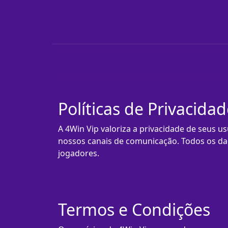
Políticas de Privacida
A 4Win Vip valoriza a privacidade de seus 
nossos canais de comunicação. Todos os dad
jogadores.
Termos e Condições