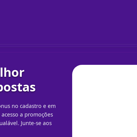
lhor
postas
ônus no cadastro e em
m acesso a promoções
ualável. Junte-se aos