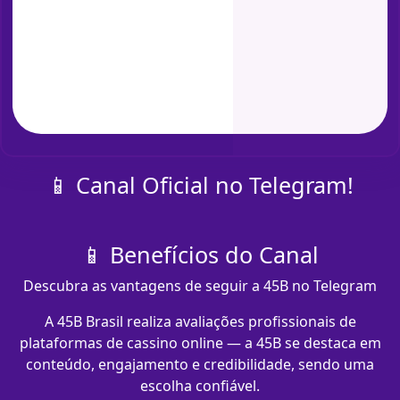
📱 Canal Oficial no Telegram!
📱 Benefícios do Canal
Descubra as vantagens de seguir a 45B no Telegram
A 45B Brasil realiza avaliações profissionais de
plataformas de cassino online — a 45B se destaca em
conteúdo, engajamento e credibilidade, sendo uma
escolha confiável.