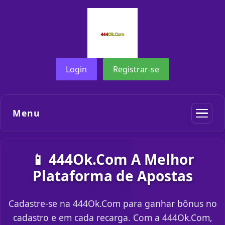
Login
Registrar-se
Menu
📱 444Ok.Com A Melhor
Plataforma de Apostas
Cadastre-se na 444Ok.Com para ganhar bônus no
cadastro e em cada recarga. Com a 444Ok.Com,