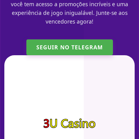
você tem acesso a promoções incríveis e uma
experiência de jogo inigualável. Junte-se aos
vencedores agora!
SEGUIR NO TELEGRAM