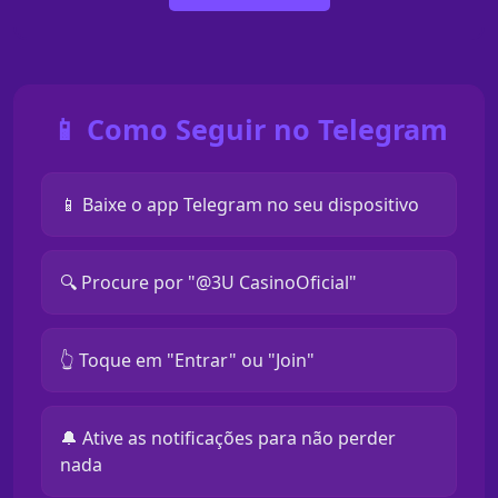
📱 Como Seguir no Telegram
📱 Baixe o app Telegram no seu dispositivo
🔍 Procure por "@3U CasinoOficial"
👆 Toque em "Entrar" ou "Join"
🔔 Ative as notificações para não perder
nada