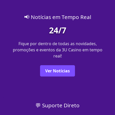
📢 Notícias em Tempo Real
24/7
Fique por dentro de todas as novidades,
promoções e eventos da 3U Casino em tempo
real!
Ver Notícias
💬 Suporte Direto