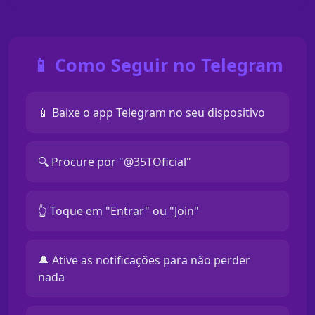
📱 Como Seguir no Telegram
📱 Baixe o app Telegram no seu dispositivo
🔍 Procure por "@35TOficial"
👆 Toque em "Entrar" ou "Join"
🔔 Ative as notificações para não perder
nada