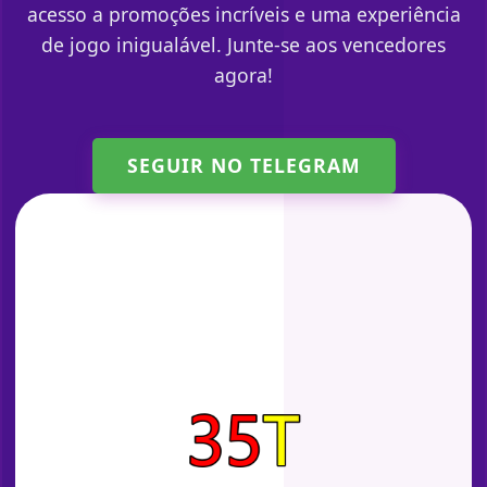
acesso a promoções incríveis e uma experiência
de jogo inigualável. Junte-se aos vencedores
agora!
SEGUIR NO TELEGRAM