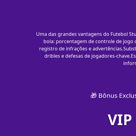
Uma das grandes vantagens do Futebol Stud
bola: porcentagem de controle de jogo d
registro de infrações e advertências.Subst
dribles e defesas de jogadores-chave.
infor
🎁 Bônus Exclu
VIP