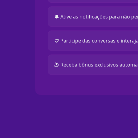
🔔 Ative as notificações para não p
💬 Participe das conversas e interaj
🎁 Receba bônus exclusivos autom