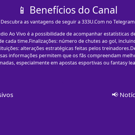
📱 Benefícios do Canal
Descubra as vantagens de seguir a 333U.Com no Telegram
io Ao Vivo é a possibilidade de acompanhar estatísticas d
e cada time.Finalizações: número de chutes ao gol, incluind
ituições: alterações estratégicas feitas pelos treinadores
Essas informações permitem que os fãs compreendam melh
madas, especialmente em apostas esportivas ou fantasy le
sivos
📢 Notí