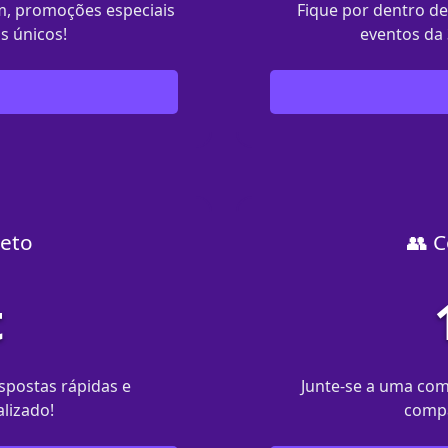
m, promoções especiais
Fique por dentro d
s únicos!
eventos da
reto
👥 
t
espostas rápidas e
Junte-se a uma com
lizado!
compa