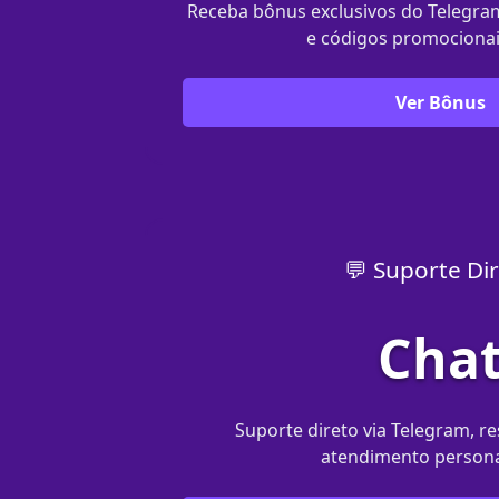
Receba bônus exclusivos do Telegra
e códigos promocionai
Ver Bônus
💬 Suporte Di
Cha
Suporte direto via Telegram, r
atendimento persona