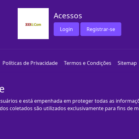
Acessos
Login
Registrar-se
Políticas de Privacidade
Termos e Condições
Sitemap
de
 usuários e está empenhada em proteger todas as informaçõ
os coletados são utilizados exclusivamente para fins de m