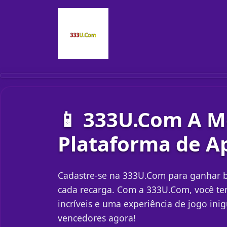
📱 333U.Com A M
Plataforma de A
Cadastre-se na 333U.Com para ganhar 
cada recarga. Com a 333U.Com, você t
incríveis e uma experiência de jogo inig
vencedores agora!