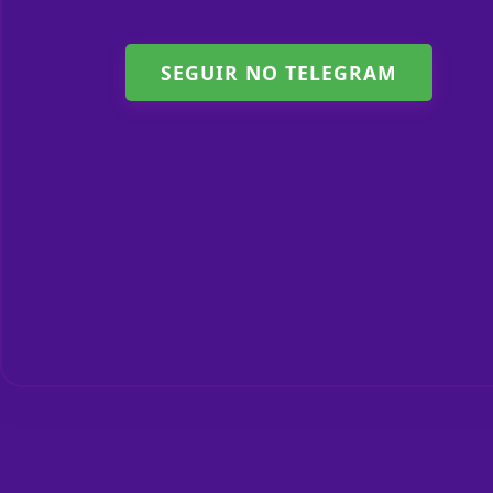
SEGUIR NO TELEGRAM