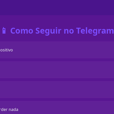
📱 Como Seguir no Telegram
ositivo
erder nada