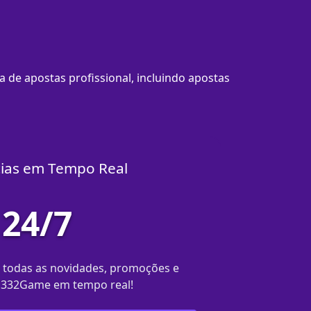
de apostas profissional, incluindo apostas
cias em Tempo Real
24/7
e todas as novidades, promoções e
 332Game em tempo real!