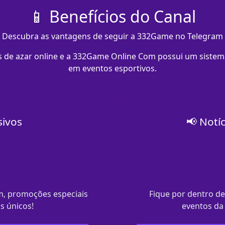
📱 Benefícios do Canal
Descubra as vantagens de seguir a 332Game no Telegram
de azar online e a 332Game Online Com possui um sistema 
em eventos esportivos.
sivos
📢 Notí
m, promoções especiais
Fique por dentro d
s únicos!
eventos da