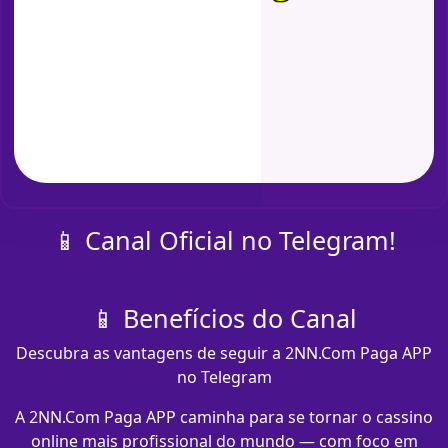
📱 Canal Oficial no Telegram!
📱 Benefícios do Canal
Descubra as vantagens de seguir a 2NN.Com Paga APP
no Telegram
A 2NN.Com Paga APP caminha para se tornar o cassino
online mais profissional do mundo — com foco em