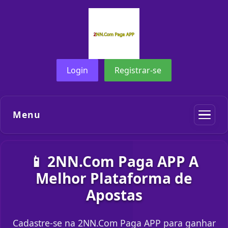
Login
Registrar-se
Menu
📱 2NN.Com Paga APP A
Melhor Plataforma de
Apostas
Cadastre-se na 2NN.Com Paga APP para ganhar