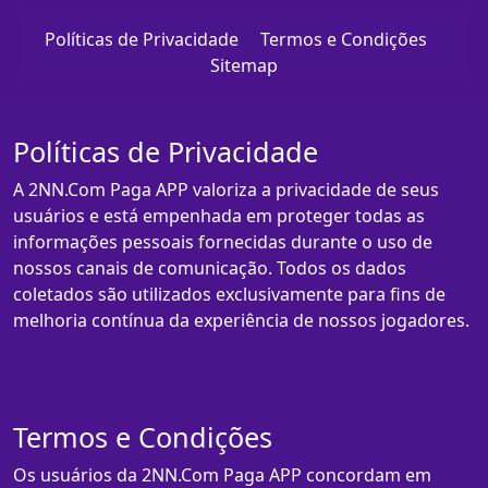
Políticas de Privacidade
Termos e Condições
Sitemap
Políticas de Privacidade
A 2NN.Com Paga APP valoriza a privacidade de seus
usuários e está empenhada em proteger todas as
informações pessoais fornecidas durante o uso de
nossos canais de comunicação. Todos os dados
coletados são utilizados exclusivamente para fins de
melhoria contínua da experiência de nossos jogadores.
Termos e Condições
Os usuários da 2NN.Com Paga APP concordam em