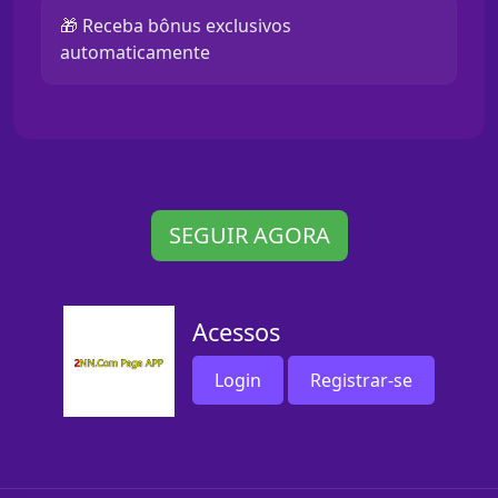
🎁 Receba bônus exclusivos
automaticamente
SEGUIR AGORA
Acessos
Login
Registrar-se