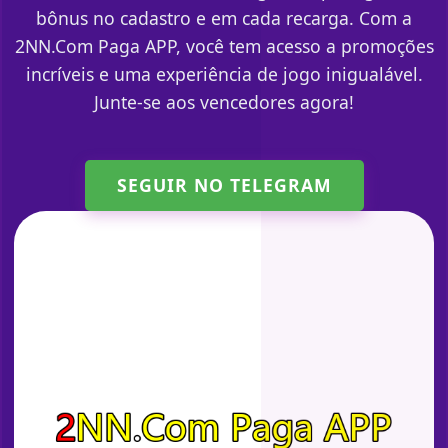
bônus no cadastro e em cada recarga. Com a
2NN.Com Paga APP, você tem acesso a promoções
incríveis e uma experiência de jogo inigualável.
Junte-se aos vencedores agora!
SEGUIR NO TELEGRAM