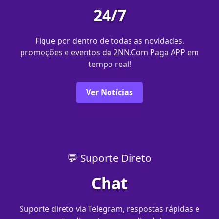
24/7
Fique por dentro de todas as novidades,
promoções e eventos da 2NN.Com Paga APP em
tempo real!
Ver Notícias
💬 Suporte Direto
Chat
Suporte direto via Telegram, respostas rápidas e