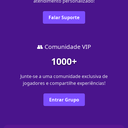
atendimento personalizado!
Falar Suporte
👥 Comunidade VIP
1000+
Junte-se a uma comunidade exclusiva de
jogadores e compartilhe experiências!
Entrar Grupo