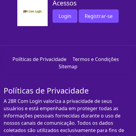
Acessos
Login
Registrar-se
Políticas de Privacidade
Termos e Condições
Sitemap
Políticas de Privacidade
A 28R Com Login valoriza a privacidade de seus
usuários e está empenhada em proteger todas as
informações pessoais fornecidas durante o uso de
nossos canais de comunicação. Todos os dados
coletados são utilizados exclusivamente para fins de