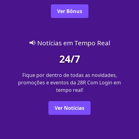
Ver Bônus
📢 Notícias em Tempo Real
24/7
Fique por dentro de todas as novidades,
promoções e eventos da 28R Com Login em
tempo real!
Ver Notícias