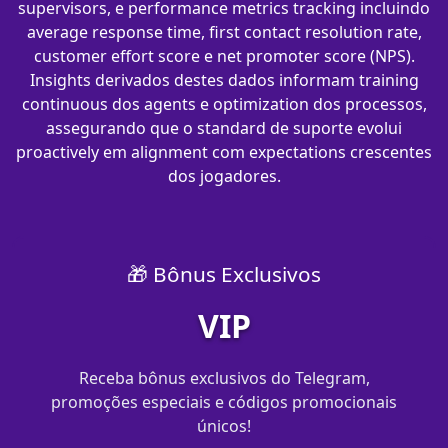
supervisors, e performance metrics tracking incluindo
average response time, first contact resolution rate,
customer effort score e net promoter score (NPS).
Insights derivados destes dados informam training
continuous dos agents e optimization dos processos,
assegurando que o standard de suporte evolui
proactively em alignment com expectations crescentes
dos jogadores.
🎁 Bônus Exclusivos
VIP
Receba bônus exclusivos do Telegram,
promoções especiais e códigos promocionais
únicos!