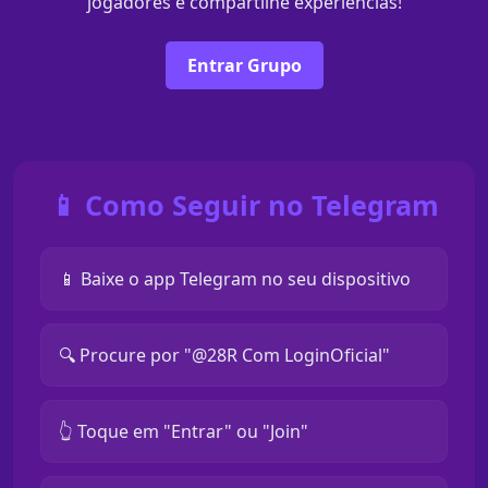
jogadores e compartilhe experiências!
Entrar Grupo
📱 Como Seguir no Telegram
📱 Baixe o app Telegram no seu dispositivo
🔍 Procure por "@28R Com LoginOficial"
👆 Toque em "Entrar" ou "Join"