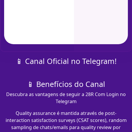
📱 Canal Oficial no Telegram!
📱 Benefícios do Canal
Descubra as vantagens de seguir a 28R Com Login no
Telegram
Quality assurance é mantida através de post-
interaction satisfaction surveys (CSAT scores), random
sampling de chats/emails para quality review por