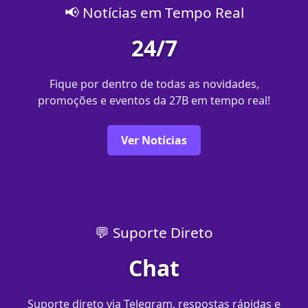
📢 Notícias em Tempo Real
24/7
Fique por dentro de todas as novidades,
promoções e eventos da 27B em tempo real!
Ver Notícias
💬 Suporte Direto
Chat
Suporte direto via Telegram, respostas rápidas e