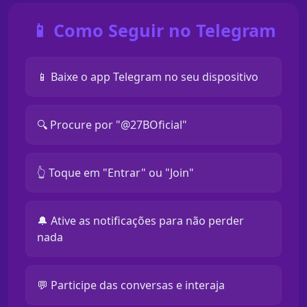
📱 Como Seguir no Telegram
📱 Baixe o app Telegram no seu dispositivo
🔍 Procure por "@27BOficial"
👆 Toque em "Entrar" ou "Join"
🔔 Ative as notificações para não perder
nada
💬 Participe das conversas e interaja