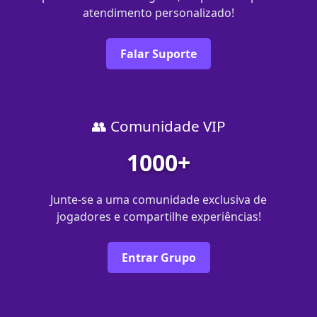
atendimento personalizado!
Falar Suporte
👥 Comunidade VIP
1000+
Junte-se a uma comunidade exclusiva de
jogadores e compartilhe experiências!
Entrar Grupo