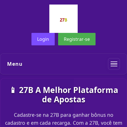
Login
Registrar-se
Menu
📱 27B A Melhor Plataforma
de Apostas
Cadastre-se na 27B para ganhar bônus no
cadastro e em cada recarga. Com a 27B, você tem