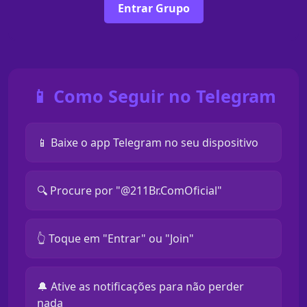
Entrar Grupo
📱 Como Seguir no Telegram
📱 Baixe o app Telegram no seu dispositivo
🔍 Procure por "@211Br.ComOficial"
👆 Toque em "Entrar" ou "Join"
🔔 Ative as notificações para não perder
nada