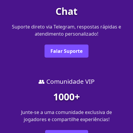
Chat
Suporte direto via Telegram, respostas rápidas e
atendimento personalizado!
Falar Suporte
👥 Comunidade VIP
1000+
Junte-se a uma comunidade exclusiva de
jogadores e compartilhe experiências!