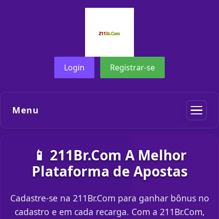
Login
Registrar-se
Menu
📱 211Br.Com A Melhor
Plataforma de Apostas
Cadastre-se na 211Br.Com para ganhar bônus no
cadastro e em cada recarga. Com a 211Br.Com,