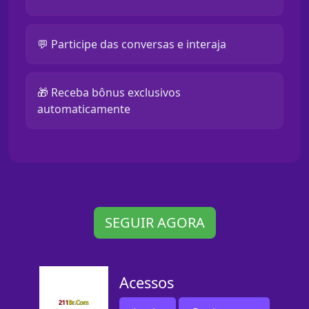
💬 Participe das conversas e interaja
🎁 Receba bônus exclusivos
automaticamente
SEGUIR AGORA
Acessos