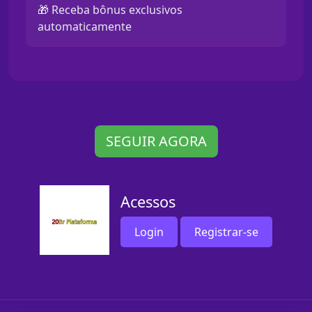
🎁 Receba bônus exclusivos
automaticamente
SEGUIR AGORA
Acessos
Login
Registrar-se