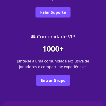
Falar Suporte
👥 Comunidade VIP
1000+
Junte-se a uma comunidade exclusiva de
jogadores e compartilhe experiências!
Entrar Grupo