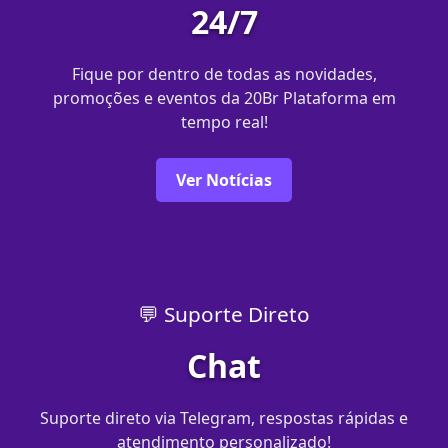
24/7
Fique por dentro de todas as novidades,
promoções e eventos da 20Br Plataforma em
tempo real!
Ver Notícias
💬 Suporte Direto
Chat
Suporte direto via Telegram, respostas rápidas e
atendimento personalizado!