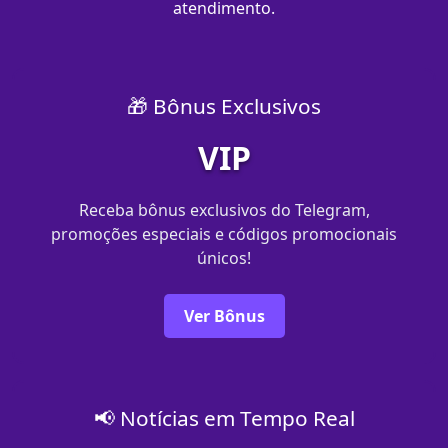
atendimento.
🎁 Bônus Exclusivos
VIP
Receba bônus exclusivos do Telegram,
promoções especiais e códigos promocionais
únicos!
Ver Bônus
📢 Notícias em Tempo Real