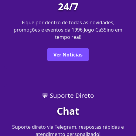
24/7
Fique por dentro de todas as novidades,
promoções e eventos da 1996 Jogo CaSSino em
tempo real!
Ver Notícias
💬 Suporte Direto
Chat
Suporte direto via Telegram, respostas rápidas e
atendimento personalizado!