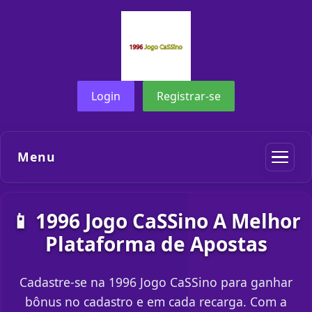
Login
Registrar-se
Menu
📱 1996 Jogo CaSSino A Melhor
Plataforma de Apostas
Cadastre-se na 1996 Jogo CaSSino para ganhar
bônus no cadastro e em cada recarga. Com a