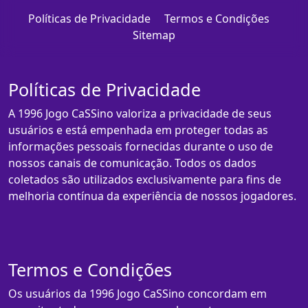
Políticas de Privacidade
Termos e Condições
Sitemap
Políticas de Privacidade
A 1996 Jogo CaSSino valoriza a privacidade de seus
usuários e está empenhada em proteger todas as
informações pessoais fornecidas durante o uso de
nossos canais de comunicação. Todos os dados
coletados são utilizados exclusivamente para fins de
melhoria contínua da experiência de nossos jogadores.
Termos e Condições
Os usuários da 1996 Jogo CaSSino concordam em