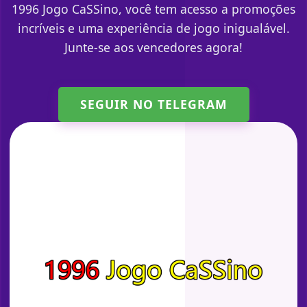
1996 Jogo CaSSino, você tem acesso a promoções
incríveis e uma experiência de jogo inigualável.
Junte-se aos vencedores agora!
SEGUIR NO TELEGRAM