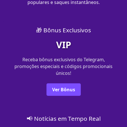
populares e saques instantâneos.
🎁 Bônus Exclusivos
VIP
Receba bônus exclusivos do Telegram,
promoções especiais e códigos promocionais
únicos!
Ver Bônus
📢 Notícias em Tempo Real