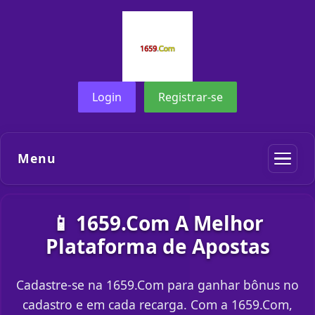
Login
Registrar-se
Menu
📱 1659.Com A Melhor
Plataforma de Apostas
Cadastre-se na 1659.Com para ganhar bônus no
cadastro e em cada recarga. Com a 1659.Com,