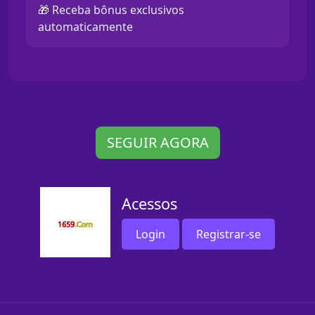
🎁 Receba bônus exclusivos
automaticamente
SEGUIR AGORA
Acessos
Login
Registrar-se