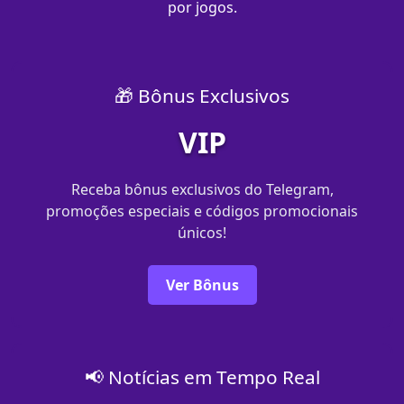
por jogos.
🎁 Bônus Exclusivos
VIP
Receba bônus exclusivos do Telegram,
promoções especiais e códigos promocionais
únicos!
Ver Bônus
📢 Notícias em Tempo Real