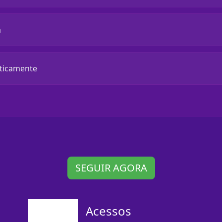
a
aticamente
SEGUIR AGORA
Acessos