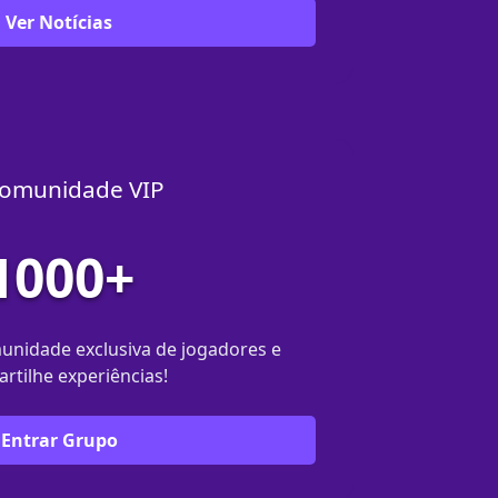
Ver Notícias
Comunidade VIP
1000+
unidade exclusiva de jogadores e
rtilhe experiências!
Entrar Grupo