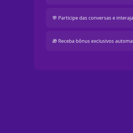
💬 Participe das conversas e interaj
🎁 Receba bônus exclusivos autom