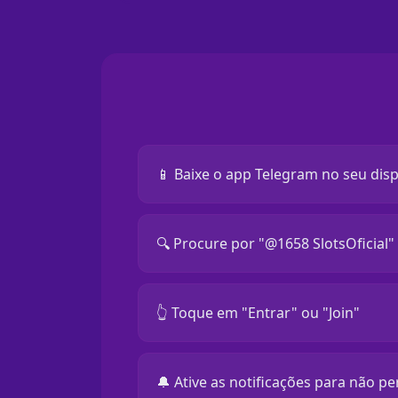
📱 Baixe o app Telegram no seu disp
🔍 Procure por "@1658 SlotsOficial"
👆 Toque em "Entrar" ou "Join"
🔔 Ative as notificações para não p