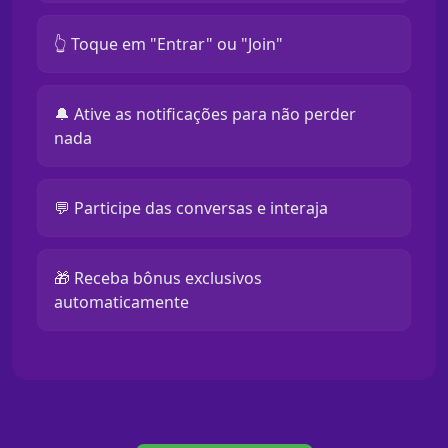
👆 Toque em "Entrar" ou "Join"
🔔 Ative as notificações para não perder
nada
💬 Participe das conversas e interaja
🎁 Receba bônus exclusivos
automaticamente