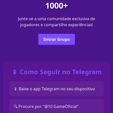
1000+
Junte-se a uma comunidade exclusiva de
jogadores e compartilhe experiências!
Entrar Grupo
📱 Como Seguir no Telegram
📱 Baixe o app Telegram no seu dispositivo
🔍 Procure por "@10 GameOficial"