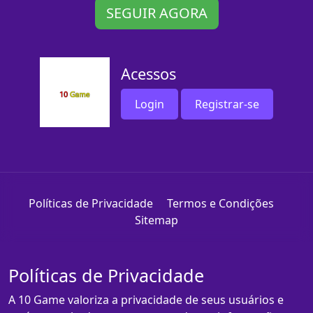
SEGUIR AGORA
Acessos
Login
Registrar-se
Políticas de Privacidade
Termos e Condições
Sitemap
Políticas de Privacidade
A 10 Game valoriza a privacidade de seus usuários e